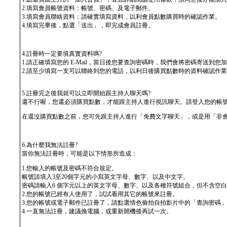
2.填寫會員帳號資料：帳號、密碼、及電子郵件。
3.填寫會員聯絡資料：請確實填寫資料，以利會員點數購買時的確認作業。
4.填寫完畢後，點選「送出」，即完成會員註冊。
4.註冊時一定要填真實資料嗎?
1.請正確填寫您的 E-Mail，當日後您要查詢密碼時，我們會將密碼寄送到您加入會
2.請至少填寫一支可以聯絡到您的電話，以利日後購買點數時的資料確認作
5.註冊完之後我就可以立即開始跟主持人聊天嗎?
還不行喔，您還必須購買點數，才能跟主持人進行視訊聊天。請登入您的帳號及
在還沒購買點數之前，您可先跟主持人進行「免費文字聊天」，或是用「非
6.為什麼我無法註冊?
當你無法註冊時，可能是以下情形所造成：
1.您輸入的帳號及密碼不符合規定。
帳號請填入3至20個字元的小寫英文字母、數字、以及中文字。
密碼請輸入6 個字元以上的英文字母、數字、以及各種符號組合，但不含空白
2.您的帳號已經有人使用了，試試看用其它的帳號來註冊。
3.您的帳號或電子郵件已註冊了，請點選情色偷拍自拍影片中的「查詢密碼
4.一直無法註冊，建議換電腦，或重新開機後再試一次。