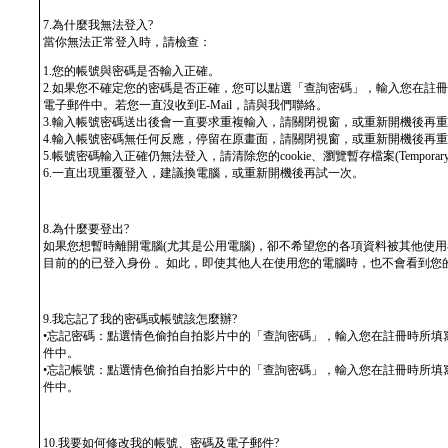
7.為什麼我無法登入?
當你無法正常登入時，請檢查：
1.您的帳號與密碼是否輸入正確。
2.如果您不確定您的密碼是否正確，您可以點選「查詢密碼」，輸入您在註
電子郵件中。若您一直沒收到E-Mail，請與我們聯絡。
3.輸入帳號密碼送出後會一直要求重複輸入，請關閉視窗，或重新開機後再
4.輸入帳號密碼無任何反應，停留在原畫面，請關閉視窗，或重新開機後再
5.帳號密碼輸入正確仍無法登入，請清除您的cookie、瀏覽暫存檔案(Temporary
6.一直出現重覆登入，建議換電腦，或重新開機後再試一次。
8.為什麼要登出?
如果您想暫時離開電腦(尤其是公用電腦)，卻不希望您的各項資料被其他使
目前的的已登入身份 。如此，即使其他人在使用您的電腦時，也不會看到您
9.我忘記了我的密碼或帳號該怎麼辦?
•忘記密碼：點選情色偷拍自拍影片中的「查詢密碼」，輸入您在註冊時所填
件中。
•忘記帳號：點選情色偷拍自拍影片中的「查詢密碼」，輸入您在註冊時所填
件中。
10.我要如何修改我的帳號、密碼及電子郵件?